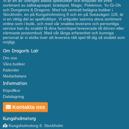
Vi är en av Sveriges äldsta spelbutiker och erbjuder ett brett
sortiment av sällskapsspel, brädspel, Magic, Pokémon, Yu-Gi-Oh
och Dungeons & Dragons. Med två centralt belägna butiker i
Stockholm, en på Kungsholmstorg 8 och en på Sveavägen 118, är
vi en viktig del av spelhobbyn. Vi erbjuder samma stora sortiment
online som i butik, och med vår snabba leverans och personliga
service kan du snabbt få dina favoritspel levererade till dörren eller
närmaste postombud. Med vår långa erfarenhet och kunniga
personal är vi stolta över att leverera rätt spel till dig så snabbt som
möjligt.
Om Dragon's Lair
Om oss
Våra butiker
Kalender
Medarbetare
Information
Köpvillkor
Datalagring
Kontakta oss
Kungsholmstorg
Kungsholmstorg 8, Stockholm