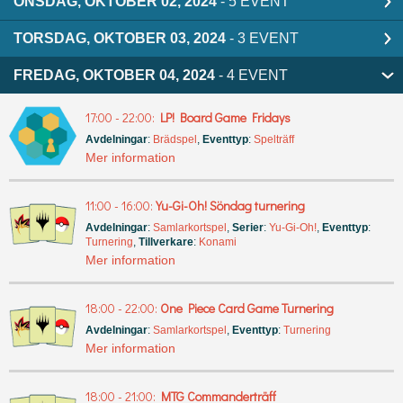
ONSDAG, OKTOBER 02, 2024
- 5 EVENT
TORSDAG, OKTOBER 03, 2024
- 3 EVENT
FREDAG, OKTOBER 04, 2024
- 4 EVENT
17:00 - 22:00:
LP! Board Game Fridays
Avdelningar
:
Brädspel
,
Eventtyp
:
Spelträff
Mer information
11:00 - 16:00:
Yu-Gi-Oh! Söndag turnering
Avdelningar
:
Samlarkortspel
,
Serier
:
Yu-Gi-Oh!
,
Eventtyp
:
Turnering
,
Tillverkare
:
Konami
Mer information
18:00 - 22:00:
One Piece Card Game Turnering
Avdelningar
:
Samlarkortspel
,
Eventtyp
:
Turnering
Mer information
18:00 - 21:00:
MTG Commanderträff