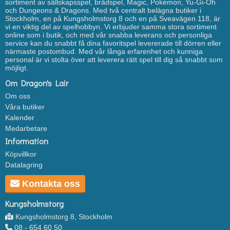
sortiment av sällskapsspel, brädspel, Magic, Pokémon, Yu-Gi-Oh
och Dungeons & Dragons. Med två centralt belägna butiker i
Stockholm, en på Kungsholmstorg 8 och en på Sveavägen 118, är
vi en viktig del av spelhobbyn. Vi erbjuder samma stora sortiment
online som i butik, och med vår snabba leverans och personliga
service kan du snabbt få dina favoritspel levererade till dörren eller
närmaste postombud. Med vår långa erfarenhet och kunniga
personal är vi stolta över att leverera rätt spel till dig så snabbt som
möjligt.
Om Dragon's Lair
Om oss
Våra butiker
Kalender
Medarbetare
Information
Köpvillkor
Datalagring
Kontakta oss
Kungsholmstorg
Kungsholmstorg 8, Stockholm
08 - 654 60 50