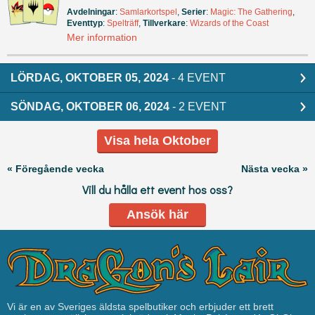
Avdelningar
:
Samlarkortspel
,
Serier
:
Magic: The Gathering
,
Eventtyp
:
Spelträff
,
Tillverkare
:
Wizards of the Coast
Mer information
LÖRDAG, OKTOBER 05, 2024
- 4 EVENT
SÖNDAG, OKTOBER 06, 2024
- 2 EVENT
Visa hela Oktober
« Föregående vecka
Nästa vecka »
Vill du hålla ett event hos oss?
Ansök här
Vi är en av Sveriges äldsta spelbutiker och erbjuder ett brett