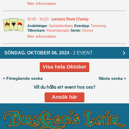
Mer information
10:45 - 16:00:
Lorcana Store Champ
Avdelningar
:
Samlarkortspel
,
Eventtyp
:
Turnering
,
Tillverkare
:
Ravensburger
,
Serier
:
Disney
Mer information
SÖNDAG, OKTOBER 06, 2024
- 2 EVENT
Visa hela Oktober
« Föregående vecka
Nästa vecka »
Vill du hålla ett event hos oss?
Ansök här