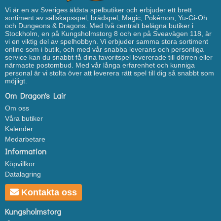
Vi är en av Sveriges äldsta spelbutiker och erbjuder ett brett
sortiment av sällskapsspel, brädspel, Magic, Pokémon, Yu-Gi-Oh
och Dungeons & Dragons. Med två centralt belägna butiker i
Stockholm, en på Kungsholmstorg 8 och en på Sveavägen 118, är
vi en viktig del av spelhobbyn. Vi erbjuder samma stora sortiment
online som i butik, och med vår snabba leverans och personliga
service kan du snabbt få dina favoritspel levererade till dörren eller
närmaste postombud. Med vår långa erfarenhet och kunniga
personal är vi stolta över att leverera rätt spel till dig så snabbt som
möjligt.
Om Dragon's Lair
Om oss
Våra butiker
Kalender
Medarbetare
Information
Köpvillkor
Datalagring
Kontakta oss
Kungsholmstorg