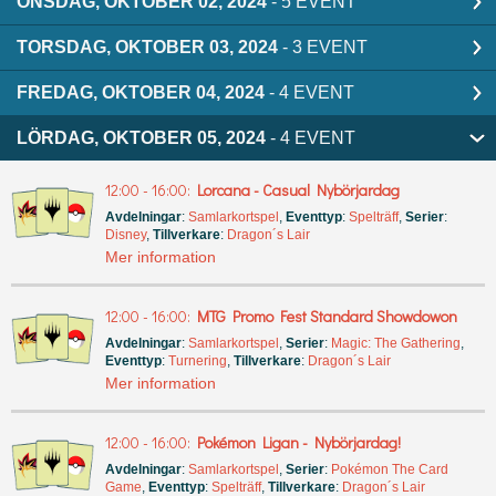
ONSDAG, OKTOBER 02, 2024
- 5 EVENT
TORSDAG, OKTOBER 03, 2024
- 3 EVENT
FREDAG, OKTOBER 04, 2024
- 4 EVENT
LÖRDAG, OKTOBER 05, 2024
- 4 EVENT
12:00 - 16:00:
Lorcana - Casual Nybörjardag
Avdelningar
:
Samlarkortspel
,
Eventtyp
:
Spelträff
,
Serier
:
Disney
,
Tillverkare
:
Dragon´s Lair
Mer information
12:00 - 16:00:
MTG Promo Fest Standard Showdowon
Avdelningar
:
Samlarkortspel
,
Serier
:
Magic: The Gathering
,
Eventtyp
:
Turnering
,
Tillverkare
:
Dragon´s Lair
Mer information
12:00 - 16:00:
Pokémon Ligan - Nybörjardag!
Avdelningar
:
Samlarkortspel
,
Serier
:
Pokémon The Card
Game
,
Eventtyp
:
Spelträff
,
Tillverkare
:
Dragon´s Lair