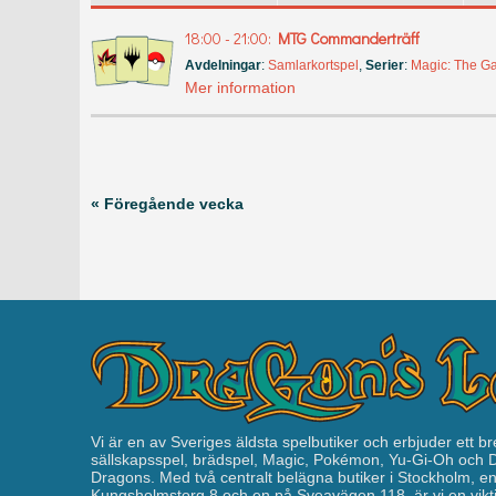
18:00 - 21:00:
MTG Commanderträff
Avdelningar
:
Samlarkortspel
,
Serier
:
Magic: The Ga
Mer information
« Föregående vecka
Vi är en av Sveriges äldsta spelbutiker och erbjuder ett br
sällskapsspel, brädspel, Magic, Pokémon, Yu-Gi-Oh och
Dragons. Med två centralt belägna butiker i Stockholm, e
Kungsholmstorg 8 och en på Sveavägen 118, är vi en vikti