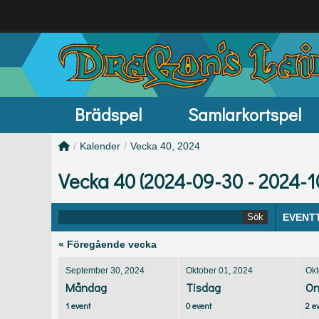
Brädspel
Samlarkortspel
/
Kalender
/
Vecka 40, 2024
Vecka 40 (2024-09-30 - 2024-1
Sök
EVENT
« Föregående vecka
September 30, 2024
Oktober 01, 2024
Okt
Måndag
Tisdag
On
1 event
0 event
2 e