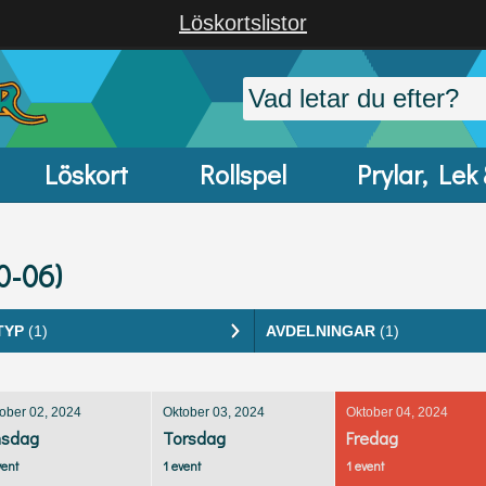
Löskortslistor
Löskort
Rollspel
Prylar, Lek
0-06)
TYP
(1)
AVDELNINGAR
(1)
ober 02, 2024
Oktober 03, 2024
Oktober 04, 2024
sdag
Torsdag
Fredag
vent
1 event
1 event