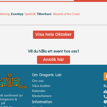
thering
,
Eventtyp
:
Spelträff
,
Tillverkare
:
Wizards of the Coast
Visa hela Oktober
Vill du hålla ett event hos oss?
Ansök här
Om Dragon's Lair
Om oss
K
Våra butiker
Kalender
ett sortiment av
Medarbetare
 Dungeons &
Information
n på
g del av