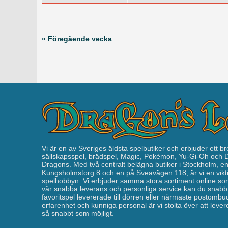
« Föregående vecka
Vi är en av Sveriges äldsta spelbutiker och erbjuder ett br
sällskapsspel, brädspel, Magic, Pokémon, Yu-Gi-Oh och
Dragons. Med två centralt belägna butiker i Stockholm, e
Kungsholmstorg 8 och en på Sveavägen 118, är vi en vikti
spelhobbyn. Vi erbjuder samma stora sortiment online som
vår snabba leverans och personliga service kan du snabbt
favoritspel levererade till dörren eller närmaste postomb
erfarenhet och kunniga personal är vi stolta över att leverera
så snabbt som möjligt.