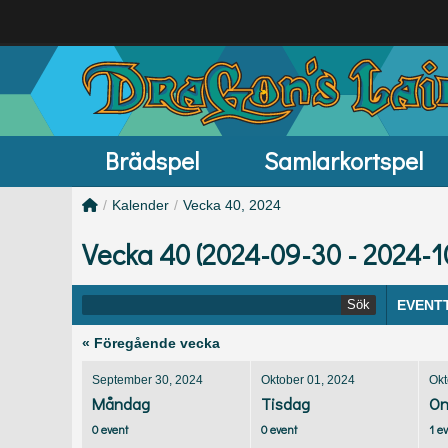
Brädspel
Samlarkortspel
/
Kalender
/
Vecka 40, 2024
Vecka 40 (2024-09-30 - 2024-1
Sök
EVENT
« Föregående vecka
September 30, 2024
Oktober 01, 2024
Okt
Måndag
Tisdag
On
0 event
0 event
1 e