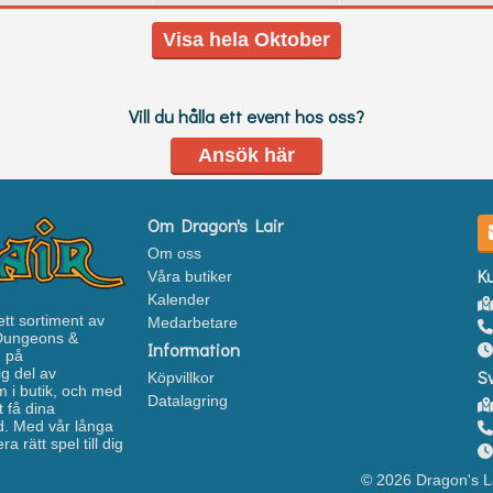
Visa hela Oktober
Vill du hålla ett event hos oss?
Ansök här
Om Dragon's Lair
Om oss
K
Våra butiker
Kalender
ett sortiment av
Medarbetare
 Dungeons &
Information
n på
g del av
S
Köpvillkor
 i butik, och med
Datalagring
 få dina
ud. Med vår långa
 rätt spel till dig
© 2026 Dragon's L