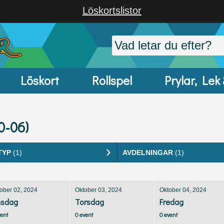
Löskortslistor
Löskort
Rollspel
Prylar, Lek
0-06)
TYP
(1)
AVDELNINGAR
(1)
ober 02, 2024
Oktober 03, 2024
Oktober 04, 2024
sdag
Torsdag
Fredag
vent
0 event
0 event