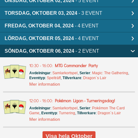
ONSDAG, OKTOBER 02, 2024
- 5 EVENT
TORSDAG, OKTOBER 03, 2024
- 3 EVENT
FREDAG, OKTOBER 04, 2024
- 4 EVENT
LÖRDAG, OKTOBER 05, 2024
- 4 EVENT
SÖNDAG, OKTOBER 06, 2024
- 2 EVENT
10:30 - 16:00:
MTG Commander Party
Avdelningar
:
Samlarkortspel
,
Serier
:
Magic: The Gathering
,
Eventtyp
:
Spelträff
,
Tillverkare
:
Dragon´s Lair
Mer information
12:00 - 16:00:
Pokémon Ligan - Turneringsdag!
Avdelningar
:
Samlarkortspel
,
Serier
:
Pokémon The Card
Game
,
Eventtyp
:
Turnering
,
Tillverkare
:
Dragon´s Lair
Mer information
Visa hela Oktober