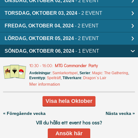
ONSDAG, OKTOBER 02, 2024
- 2 EVENT
TORSDAG, OKTOBER 03, 2024
- 2 EVENT
FREDAG, OKTOBER 04, 2024
- 2 EVENT
LÖRDAG, OKTOBER 05, 2024
- 2 EVENT
SÖNDAG, OKTOBER 06, 2024
- 1 EVENT
10:30 - 16:00:
MTG Commander Party
Avdelningar
:
Samlarkortspel
,
Serier
:
Magic: The Gathering
,
Eventtyp
:
Spelträff
,
Tillverkare
:
Dragon´s Lair
Mer information
Visa hela Oktober
« Föregående vecka
Nästa vecka »
Vill du hålla ett event hos oss?
Ansök här