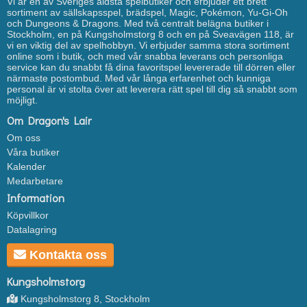
Vi är en av Sveriges äldsta spelbutiker och erbjuder ett brett
sortiment av sällskapsspel, brädspel, Magic, Pokémon, Yu-Gi-Oh
och Dungeons & Dragons. Med två centralt belägna butiker i
Stockholm, en på Kungsholmstorg 8 och en på Sveavägen 118, är
vi en viktig del av spelhobbyn. Vi erbjuder samma stora sortiment
online som i butik, och med vår snabba leverans och personliga
service kan du snabbt få dina favoritspel levererade till dörren eller
närmaste postombud. Med vår långa erfarenhet och kunniga
personal är vi stolta över att leverera rätt spel till dig så snabbt som
möjligt.
Om Dragon's Lair
Om oss
Våra butiker
Kalender
Medarbetare
Information
Köpvillkor
Datalagring
Kontakta oss
Kungsholmstorg
Kungsholmstorg 8, Stockholm