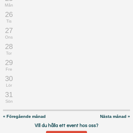
Mån
26
Tis
27
Ons
28
Tor
29
Fre
30
Lör
31
Sön
« Föregående månad
Nästa månad »
Vill du hålla ett event hos oss?