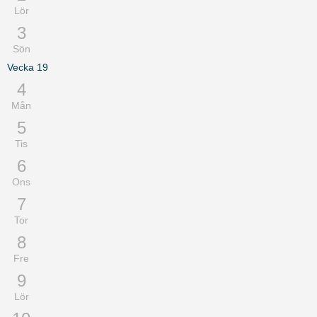
Lör
3
Sön
Vecka
19
4
Mån
5
Tis
6
Ons
7
Tor
8
Fre
9
Lör