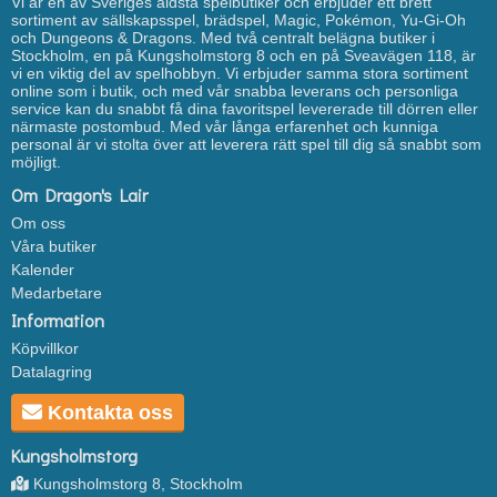
Vi är en av Sveriges äldsta spelbutiker och erbjuder ett brett
sortiment av sällskapsspel, brädspel, Magic, Pokémon, Yu-Gi-Oh
och Dungeons & Dragons. Med två centralt belägna butiker i
Stockholm, en på Kungsholmstorg 8 och en på Sveavägen 118, är
vi en viktig del av spelhobbyn. Vi erbjuder samma stora sortiment
online som i butik, och med vår snabba leverans och personliga
service kan du snabbt få dina favoritspel levererade till dörren eller
närmaste postombud. Med vår långa erfarenhet och kunniga
personal är vi stolta över att leverera rätt spel till dig så snabbt som
möjligt.
Om Dragon's Lair
Om oss
Våra butiker
Kalender
Medarbetare
Information
Köpvillkor
Datalagring
Kontakta oss
Kungsholmstorg
Kungsholmstorg 8, Stockholm