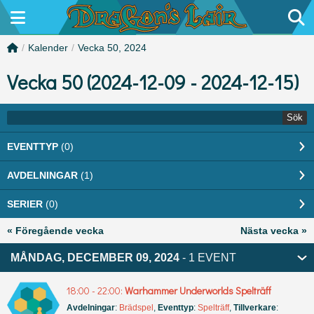
/
Kalender
/
Vecka 50, 2024
Vecka 50 (2024-12-09 - 2024-12-15)
Sök
EVENTTYP
(0)
AVDELNINGAR
(1)
SERIER
(0)
« Föregående vecka
Nästa vecka »
MÅNDAG, DECEMBER 09, 2024
- 1 EVENT
18:00 - 22:00:
Warhammer Underworlds Spelträff
Avdelningar
:
Brädspel
,
Eventtyp
:
Spelträff
,
Tillverkare
: