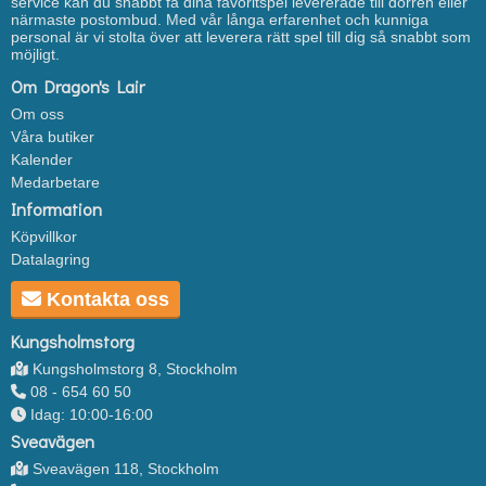
service kan du snabbt få dina favoritspel levererade till dörren eller
närmaste postombud. Med vår långa erfarenhet och kunniga
personal är vi stolta över att leverera rätt spel till dig så snabbt som
möjligt.
Om Dragon's Lair
Om oss
Våra butiker
Kalender
Medarbetare
Information
Köpvillkor
Datalagring
Kontakta oss
Kungsholmstorg
Kungsholmstorg 8, Stockholm
08 - 654 60 50
Idag: 10:00-16:00
Sveavägen
Sveavägen 118, Stockholm