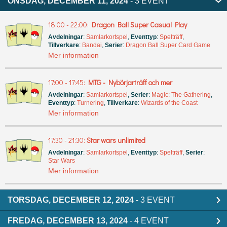
ONSDAG, DECEMBER 11, 2024
- 3 EVENT
18:00 - 22:00:
Dragon Ball Super Casual Play
Avdelningar
:
Samlarkortspel
,
Eventtyp
:
Spelträff
,
Tillverkare
:
Bandai
,
Serier
:
Dragon Ball Super Card Game
Mer information
17:00 - 17:45:
MTG - Nybörjarträff och mer
Avdelningar
:
Samlarkortspel
,
Serier
:
Magic: The Gathering
,
Eventtyp
:
Turnering
,
Tillverkare
:
Wizards of the Coast
Mer information
17:30 - 21:30:
Star wars unlimited
Avdelningar
:
Samlarkortspel
,
Eventtyp
:
Spelträff
,
Serier
:
Star Wars
Mer information
TORSDAG, DECEMBER 12, 2024
- 3 EVENT
FREDAG, DECEMBER 13, 2024
- 4 EVENT