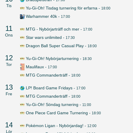
Tis
Yu-Gi-Oh! Tisdag turnering för erfarna
-
18:00
Warhammer 40k
-
17:00
11
MTG - Nybörjarträff och mer
-
17:00
Ons
Star wars unlimited
-
17:30
Dragon Ball Super Casual Play
-
18:00
12
Yu-Gi-Oh! Nybörjarturnering
-
18:30
Tor
Maulifaux
-
17:00
MTG Commanderträff
-
18:00
13
LP! Board Game Fridays
-
17:00
Fre
MTG Commanderträff
-
18:00
Yu-Gi-Oh! Söndag turnering
-
11:00
One Piece Card Game Turnering
-
18:00
14
Pokémon Ligan - Nybörjardag!
-
12:00
Lör