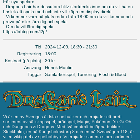
För nya spelare:
- Dragons Lair har dessutom blitz startdecks inne om du vill ha en
baslek att spela med och inte vill köpa en display direkt
- Vi kommer vara på plats redan från 18.00 om du vill komma och
prova på eller lära dig och spela.
- Om du vill lära dig spela:
https://fabtcg.com/l2p/
Tid
2024-12-09, 18:30 - 21:30
Registrering
18:00
Kostnad (på plats)
30 kr
Ansvarig
Henrik Montin
Taggar
Samlarkortspel
,
Turnering
,
Flesh & Blood
Vi är en av Sveriges äldsta spelbutiker och erbjuder ett brett
sortiment av sällskapsspel, brädspel, Magic, Pokémon, Yu-Gi-Oh
och Dungeons & Dragons. Med två centralt belägna butiker i
Stockholm, en på Kungsholmstorg 8 och en på Sveavägen 118, är
vi en viktig del av spelhobbyn. Vi erbjuder samma stora sortiment