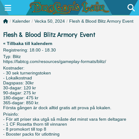
/
Kalender
/
Vecka 50, 2024
/
Flesh & Blood Blitz Armory Event
Flesh & Blood Blitz Armory Event
« Tillbaka till kalendern
Registrering: 18.00 - 18.30
Typ: Blitz
https://fabtcg.com/resources/gameplay-formats/blitz/
Kostnader:
- 30 sek turneringstoken
- Lokalkostnad
Dagspass: 30kr
30-dagar: 120 kr
90-dagar: 275 kr
180-dagar: 475 kr
365-dagar: 850 kr.
Första gången är dock alltid gratis att prova på lokalen.
Prisinfo:
- För att priser ska utgå så måste det minst vara fem deltagare
- 1 CF Rosetta thorn till vinnaren
- 8 promokort till top 8
- Booster packs för utlottning