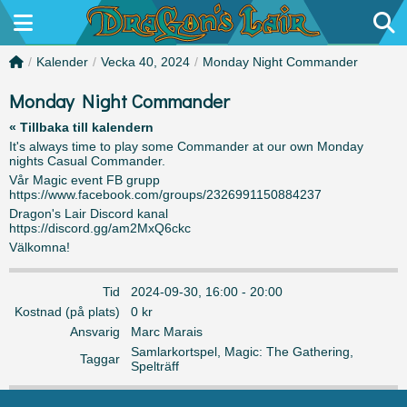
/
Kalender
/
Vecka 40, 2024
/
Monday Night Commander
Monday Night Commander
« Tillbaka till kalendern
It's always time to play some Commander at our own Monday
nights Casual Commander.
Vår Magic event FB grupp
https://www.facebook.com/groups/2326991150884237
Dragon's Lair Discord kanal
https://discord.gg/am2MxQ6ckc
Välkomna!
Tid
2024-09-30, 16:00 - 20:00
Kostnad (på plats)
0 kr
Ansvarig
Marc Marais
Samlarkortspel
,
Magic: The Gathering
,
Taggar
Spelträff