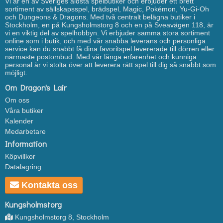
Vi är en av Sveriges äldsta spelbutiker och erbjuder ett brett
sortiment av sällskapsspel, brädspel, Magic, Pokémon, Yu-Gi-Oh
och Dungeons & Dragons. Med två centralt belägna butiker i
Stockholm, en på Kungsholmstorg 8 och en på Sveavägen 118, är
vi en viktig del av spelhobbyn. Vi erbjuder samma stora sortiment
online som i butik, och med vår snabba leverans och personliga
service kan du snabbt få dina favoritspel levererade till dörren eller
närmaste postombud. Med vår långa erfarenhet och kunniga
personal är vi stolta över att leverera rätt spel till dig så snabbt som
möjligt.
Om Dragon's Lair
Om oss
Våra butiker
Kalender
Medarbetare
Information
Köpvillkor
Datalagring
Kontakta oss
Kungsholmstorg
Kungsholmstorg 8, Stockholm