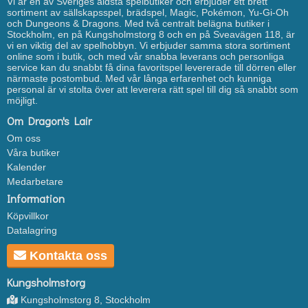
Vi är en av Sveriges äldsta spelbutiker och erbjuder ett brett
sortiment av sällskapsspel, brädspel, Magic, Pokémon, Yu-Gi-Oh
och Dungeons & Dragons. Med två centralt belägna butiker i
Stockholm, en på Kungsholmstorg 8 och en på Sveavägen 118, är
vi en viktig del av spelhobbyn. Vi erbjuder samma stora sortiment
online som i butik, och med vår snabba leverans och personliga
service kan du snabbt få dina favoritspel levererade till dörren eller
närmaste postombud. Med vår långa erfarenhet och kunniga
personal är vi stolta över att leverera rätt spel till dig så snabbt som
möjligt.
Om Dragon's Lair
Om oss
Våra butiker
Kalender
Medarbetare
Information
Köpvillkor
Datalagring
Kontakta oss
Kungsholmstorg
Kungsholmstorg 8, Stockholm