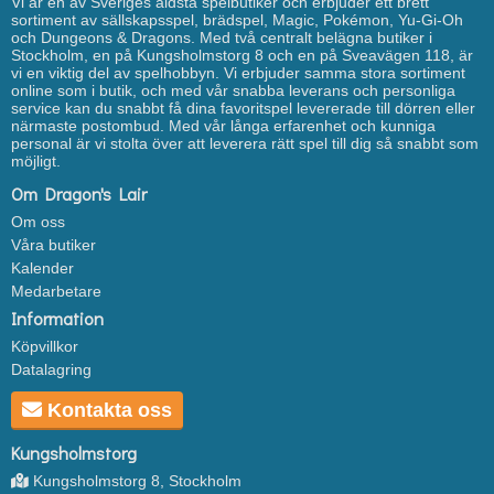
Vi är en av Sveriges äldsta spelbutiker och erbjuder ett brett
sortiment av sällskapsspel, brädspel, Magic, Pokémon, Yu-Gi-Oh
och Dungeons & Dragons. Med två centralt belägna butiker i
Stockholm, en på Kungsholmstorg 8 och en på Sveavägen 118, är
vi en viktig del av spelhobbyn. Vi erbjuder samma stora sortiment
online som i butik, och med vår snabba leverans och personliga
service kan du snabbt få dina favoritspel levererade till dörren eller
närmaste postombud. Med vår långa erfarenhet och kunniga
personal är vi stolta över att leverera rätt spel till dig så snabbt som
möjligt.
Om Dragon's Lair
Om oss
Våra butiker
Kalender
Medarbetare
Information
Köpvillkor
Datalagring
Kontakta oss
Kungsholmstorg
Kungsholmstorg 8, Stockholm