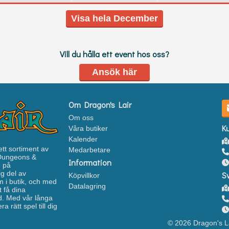
Visa hela December
Vill du hålla ett event hos oss?
Ansök här
Om Dragon's Lair
Om oss
K
Våra butiker
Kalender
ett sortiment av
Medarbetare
 Dungeons &
Information
n på
g del av
S
Köpvillkor
 i butik, och med
Datalagring
 få dina
ud. Med vår långa
 rätt spel till dig
© 2026 Dragon's L