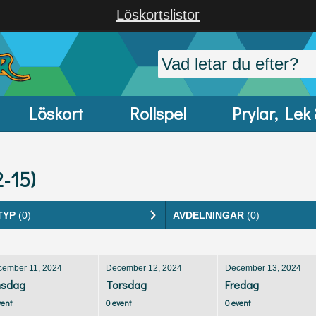
Löskortslistor
Löskort
Rollspel
Prylar, Lek
2-15)
TYP
(0)
AVDELNINGAR
(0)
cember 11, 2024
December 12, 2024
December 13, 2024
sdag
Torsdag
Fredag
vent
0 event
0 event