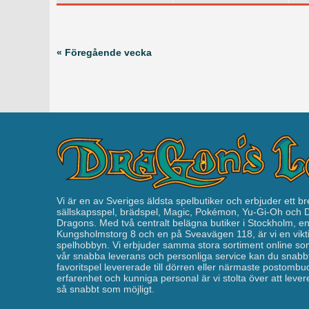
« Föregående vecka
Vi är en av Sveriges äldsta spelbutiker och erbjuder ett br
sällskapsspel, brädspel, Magic, Pokémon, Yu-Gi-Oh och
Dragons. Med två centralt belägna butiker i Stockholm, e
Kungsholmstorg 8 och en på Sveavägen 118, är vi en vikti
spelhobbyn. Vi erbjuder samma stora sortiment online som
vår snabba leverans och personliga service kan du snabbt
favoritspel levererade till dörren eller närmaste postomb
erfarenhet och kunniga personal är vi stolta över att leverera
så snabbt som möjligt.