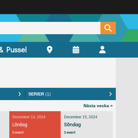
 & Pussel
SERIER
(1)
Nästa vecka »
December 14, 2024
December 15, 2024
Lördag
Söndag
0 event
0 event