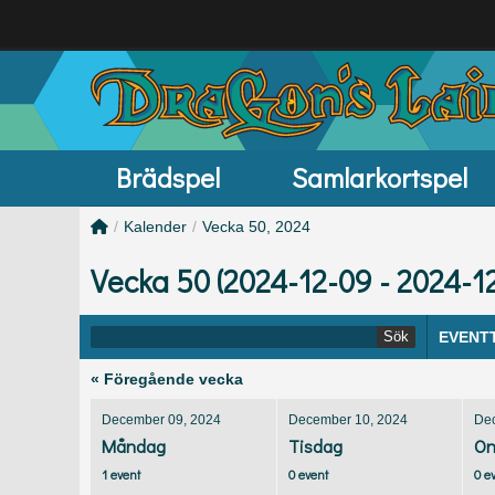
Brädspel
Samlarkortspel
/
Kalender
/
Vecka 50, 2024
Vecka 50 (2024-12-09 - 2024-1
Sök
EVENT
« Föregående vecka
December 09, 2024
December 10, 2024
De
Måndag
Tisdag
On
1 event
0 event
0 e