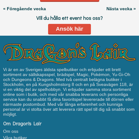
« Föregående vecka
Nästa vecka »
Vill du hålla ett event hos oss?
Ansök här
Vi är en av Sveriges äldsta spelbutiker och erbjuder ett brett
sortiment av sällskapsspel, brädspel, Magic, Pokémon, Yu-Gi-Oh
och Dungeons & Dragons. Med två centralt belägna butiker i
Stockholm, en på Kungsholmstorg 8 och en på Sveavägen 118, är
vi en viktig del av spelhobbyn. Vi erbjuder samma stora sortiment
online som i butik, och med vår snabba leverans och personliga
service kan du snabbt få dina favoritspel levererade till dörren eller
närmaste postombud. Med vår långa erfarenhet och kunniga
personal är vi stolta över att leverera rätt spel till dig så snabbt som
möjligt.
Om Dragon's Lair
Om oss
Våra butiker