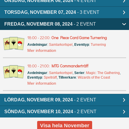
ONSDAG, NOVEMBER 06, 2024
- 4 EVENT
TORSDAG, NOVEMBER 07, 2024
- 3 EVENT
FREDAG, NOVEMBER 08, 2024
- 2 EVENT
18:00 - 22:00:
One Piece Card Game Turnering
Avdelningar
:
Samlarkortspel
,
Eventtyp
:
Turnering
Mer information
18:00 - 21:00:
MTG Commanderträff
Avdelningar
:
Samlarkortspel
,
Serier
:
Magic: The Gathering
,
Eventtyp
:
Spelträff
,
Tillverkare
:
Wizards of the Coast
Mer information
LÖRDAG, NOVEMBER 09, 2024
- 2 EVENT
SÖNDAG, NOVEMBER 10, 2024
- 2 EVENT
Visa hela November