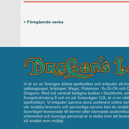
« Föregående vecka
Vi är en av Sveriges äldsta spelbutiker och erbjuder ett br
sällskapsspel, brädspel, Magic, Pokémon, Yu-Gi-Oh och
Dragons. Med två centralt belägna butiker i Stockholm, e
Kungsholmstorg 8 och en på Sveavägen 118, är vi en vikti
spelhobbyn. Vi erbjuder samma stora sortiment online som
vår snabba leverans och personliga service kan du snabbt
favoritspel levererade till dörren eller närmaste postomb
erfarenhet och kunniga personal är vi stolta över att leverera
så snabbt som möjligt.