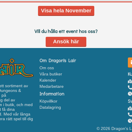
Visa hela November
Vill du hålla ett event hos oss?
Ansök här
Om Dragon's Lair
Om oss
K
Våra butiker
Kalender
ett sortiment av
Medarbetare
 Dungeons &
Information
n på
g del av
S
Köpvillkor
 i butik, och med
Datalagring
 få dina
ud. Med vår långa
 rätt spel till dig
© 2026 Dragon's L