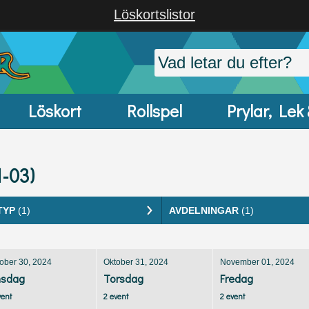
Löskortslistor
Löskort
Rollspel
Prylar, Lek
1-03)
TYP
(1)
AVDELNINGAR
(1)
ober 30, 2024
Oktober 31, 2024
November 01, 2024
sdag
Torsdag
Fredag
vent
2 event
2 event