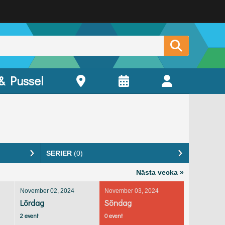
 & Pussel
SERIER
(0)
Nästa vecka »
November 02, 2024
November 03, 2024
Lördag
Söndag
2 event
0 event