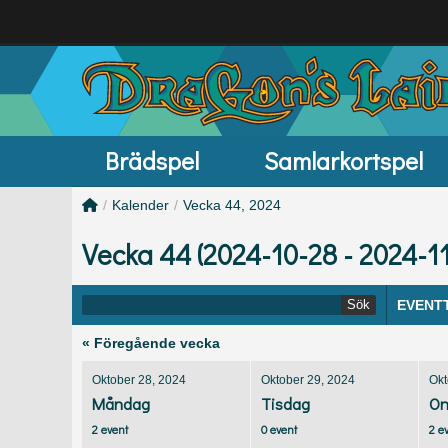
Brädspel
Samlarkortspel
/
Kalender
/
Vecka 44, 2024
Vecka 44 (2024-10-28 - 2024-1
Sök
EVENT
« Föregående vecka
Oktober 28, 2024
Oktober 29, 2024
Okt
Måndag
Tisdag
On
2 event
0 event
2 e