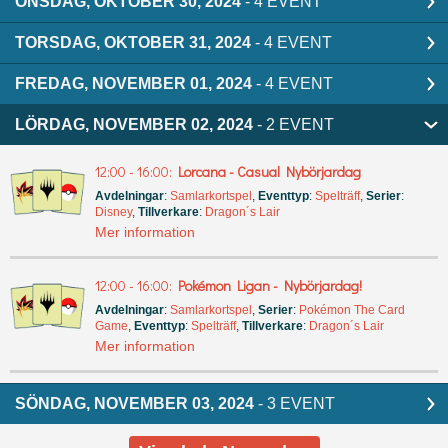
ONSDAG, OKTOBER 30, 2024
- 4 EVENT
TORSDAG, OKTOBER 31, 2024
- 4 EVENT
FREDAG, NOVEMBER 01, 2024
- 4 EVENT
LÖRDAG, NOVEMBER 02, 2024
- 2 EVENT
12:00 - 16:00:
Lorcana - Casual Nybörjardag
Avdelningar
:
Samlarkortspel
,
Eventtyp
:
Spelträff
,
Serier
:
Disney
,
Tillverkare
:
Dragon´s Lair
Mer information
12:00 - 16:00:
Pokémon Ligan - Nybörjardag!
Avdelningar
:
Samlarkortspel
,
Serier
:
Pokémon The Card
Game
,
Eventtyp
:
Spelträff
,
Tillverkare
:
Dragon´s Lair
Mer information
SÖNDAG, NOVEMBER 03, 2024
- 3 EVENT