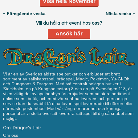
Visa hela November
« Föregående vecka
Nästa vecka »
Vill du hålla ett event hos oss?
Ansök här
Vi är en av Sveriges äldsta spelbutiker och erbjuder ett brett
sortiment av sällskapsspel, brädspel, Magic, Pokémon, Yu-Gi-Oh
och Dungeons & Dragons. Med två centralt belägna butiker i
Stockholm, en på Kungsholmstorg 8 och en på Sveavägen 118, är
vi en viktig del av spelhobbyn. Vi erbjuder samma stora sortiment
online som i butik, och med vår snabba leverans och personliga
service kan du snabbt få dina favoritspel levererade till dörren eller
närmaste postombud. Med vår långa erfarenhet och kunniga
personal är vi stolta över att leverera rätt spel till dig så snabbt som
möjligt.
Om Dragon's Lair
Om oss