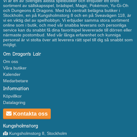
Vi är en av Sveriges äldsta spelbutiker och erbjuder ett brett
sortiment av sällskapsspel, brädspel, Magic, Pokémon, Yu-Gi-Oh
och Dungeons & Dragons. Med två centralt belägna butiker i
Stockholm, en på Kungsholmstorg 8 och en på Sveavägen 118, är
vi en viktig del av spelhobbyn. Vi erbjuder samma stora sortiment
online som i butik, och med vår snabba leverans och personliga
service kan du snabbt få dina favoritspel levererade till dörren eller
närmaste postombud. Med vår långa erfarenhet och kunniga
personal är vi stolta över att leverera rätt spel till dig så snabbt som
möjligt.
Om Dragon's Lair
Om oss
Våra butiker
Kalender
Medarbetare
Information
Köpvillkor
Datalagring
Kontakta oss
Kungsholmstorg
Kungsholmstorg 8, Stockholm