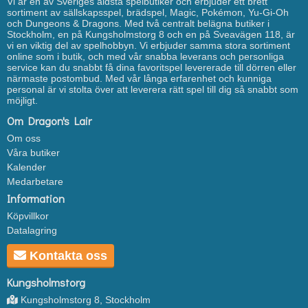
Vi är en av Sveriges äldsta spelbutiker och erbjuder ett brett
sortiment av sällskapsspel, brädspel, Magic, Pokémon, Yu-Gi-Oh
och Dungeons & Dragons. Med två centralt belägna butiker i
Stockholm, en på Kungsholmstorg 8 och en på Sveavägen 118, är
vi en viktig del av spelhobbyn. Vi erbjuder samma stora sortiment
online som i butik, och med vår snabba leverans och personliga
service kan du snabbt få dina favoritspel levererade till dörren eller
närmaste postombud. Med vår långa erfarenhet och kunniga
personal är vi stolta över att leverera rätt spel till dig så snabbt som
möjligt.
Om Dragon's Lair
Om oss
Våra butiker
Kalender
Medarbetare
Information
Köpvillkor
Datalagring
Kontakta oss
Kungsholmstorg
Kungsholmstorg 8, Stockholm