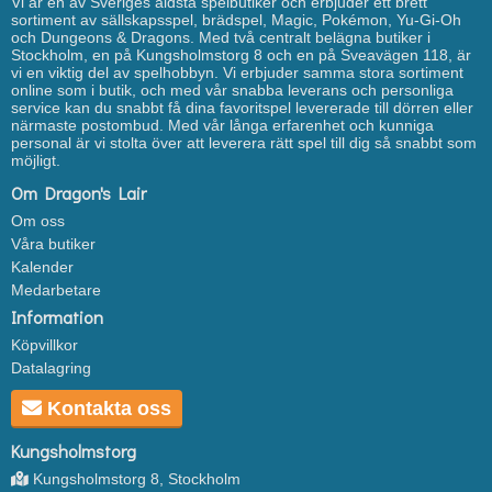
Vi är en av Sveriges äldsta spelbutiker och erbjuder ett brett
sortiment av sällskapsspel, brädspel, Magic, Pokémon, Yu-Gi-Oh
och Dungeons & Dragons. Med två centralt belägna butiker i
Stockholm, en på Kungsholmstorg 8 och en på Sveavägen 118, är
vi en viktig del av spelhobbyn. Vi erbjuder samma stora sortiment
online som i butik, och med vår snabba leverans och personliga
service kan du snabbt få dina favoritspel levererade till dörren eller
närmaste postombud. Med vår långa erfarenhet och kunniga
personal är vi stolta över att leverera rätt spel till dig så snabbt som
möjligt.
Om Dragon's Lair
Om oss
Våra butiker
Kalender
Medarbetare
Information
Köpvillkor
Datalagring
Kontakta oss
Kungsholmstorg
Kungsholmstorg 8, Stockholm