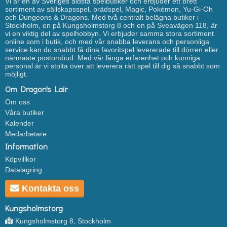
Vi är en av Sveriges äldsta spelbutiker och erbjuder ett brett
sortiment av sällskapsspel, brädspel, Magic, Pokémon, Yu-Gi-Oh
och Dungeons & Dragons. Med två centralt belägna butiker i
Stockholm, en på Kungsholmstorg 8 och en på Sveavägen 118, är
vi en viktig del av spelhobbyn. Vi erbjuder samma stora sortiment
online som i butik, och med vår snabba leverans och personliga
service kan du snabbt få dina favoritspel levererade till dörren eller
närmaste postombud. Med vår långa erfarenhet och kunniga
personal är vi stolta över att leverera rätt spel till dig så snabbt som
möjligt.
Om Dragon's Lair
Om oss
Våra butiker
Kalender
Medarbetare
Information
Köpvillkor
Datalagring
Kontakta oss
Kungsholmstorg
Kungsholmstorg 8, Stockholm