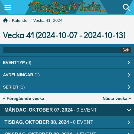
/
Kalender
/
Vecka 41, 2024
Vecka 41 (2024-10-07 - 2024-10-13)
Sök
EVENTTYP
(0)
AVDELNINGAR
(1)
SERIER
(1)
« Föregående vecka
Nästa vecka »
MÅNDAG, OKTOBER 07, 2024
- 0 EVENT
TISDAG, OKTOBER 08, 2024
- 0 EVENT