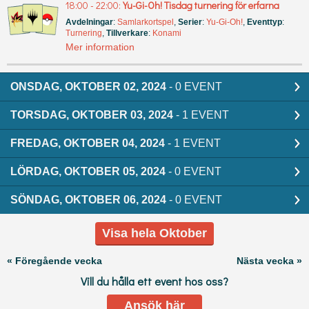
18:00 - 22:00:
Yu-Gi-Oh! Tisdag turnering för erfarna
Avdelningar
:
Samlarkortspel
,
Serier
:
Yu-Gi-Oh!
,
Eventtyp
:
Turnering
,
Tillverkare
:
Konami
Mer information
ONSDAG, OKTOBER 02, 2024
- 0 EVENT
TORSDAG, OKTOBER 03, 2024
- 1 EVENT
FREDAG, OKTOBER 04, 2024
- 1 EVENT
LÖRDAG, OKTOBER 05, 2024
- 0 EVENT
SÖNDAG, OKTOBER 06, 2024
- 0 EVENT
Visa hela Oktober
« Föregående vecka
Nästa vecka »
Vill du hålla ett event hos oss?
Ansök här