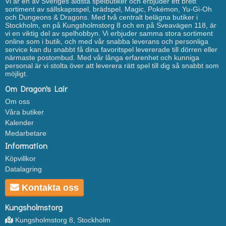
Vi är en av Sveriges äldsta spelbutiker och erbjuder ett brett
sortiment av sällskapsspel, brädspel, Magic, Pokémon, Yu-Gi-Oh
och Dungeons & Dragons. Med två centralt belägna butiker i
Stockholm, en på Kungsholmstorg 8 och en på Sveavägen 118, är
vi en viktig del av spelhobbyn. Vi erbjuder samma stora sortiment
online som i butik, och med vår snabba leverans och personliga
service kan du snabbt få dina favoritspel levererade till dörren eller
närmaste postombud. Med vår långa erfarenhet och kunniga
personal är vi stolta över att leverera rätt spel till dig så snabbt som
möjligt.
Om Dragon's Lair
Om oss
Våra butiker
Kalender
Medarbetare
Information
Köpvillkor
Datalagring
Kontakta oss
Kungsholmstorg
Kungsholmstorg 8, Stockholm