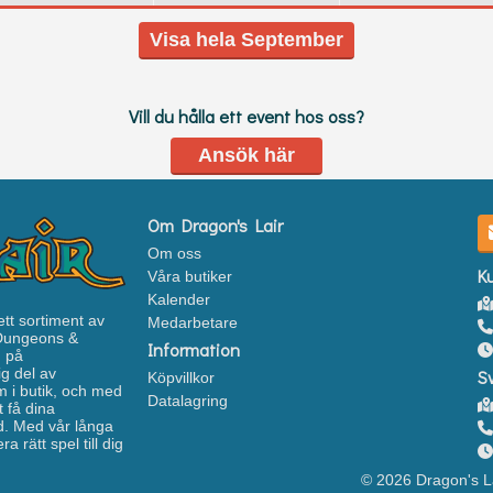
Visa hela September
Vill du hålla ett event hos oss?
Ansök här
Om Dragon's Lair
Om oss
K
Våra butiker
Kalender
ett sortiment av
Medarbetare
 Dungeons &
Information
n på
g del av
S
Köpvillkor
 i butik, och med
Datalagring
 få dina
ud. Med vår långa
 rätt spel till dig
© 2026 Dragon's L