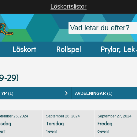
Löskortslistor
Löskort
Rollspel
Prylar, Lek
9-29)
TYP
(1)
AVDELNINGAR
(1)
tember 25, 2024
September 26, 2024
September 27, 2024
sdag
Torsdag
Fredag
vent
1 event
0 event