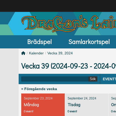
Brädspel
Samlarkortspel
/
Kalender
/
Vecka 39, 2024
Vecka 39 (2024-09-23 - 2024-0
Sök
EVENT
« Föregående vecka
September 23, 2024
September 24, 2024
Sep
Måndag
Tisdag
On
0 event
0 event
0 e