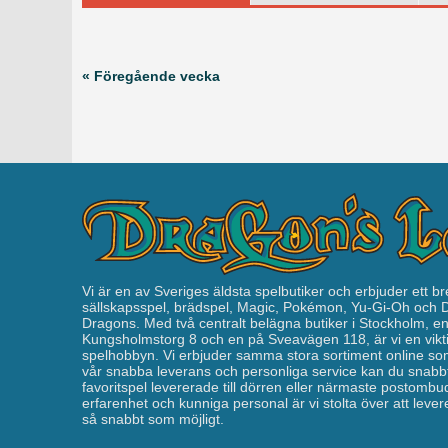
« Föregående vecka
Vi är en av Sveriges äldsta spelbutiker och erbjuder ett br
sällskapsspel, brädspel, Magic, Pokémon, Yu-Gi-Oh och
Dragons. Med två centralt belägna butiker i Stockholm, e
Kungsholmstorg 8 och en på Sveavägen 118, är vi en vikti
spelhobbyn. Vi erbjuder samma stora sortiment online som
vår snabba leverans och personliga service kan du snabbt
favoritspel levererade till dörren eller närmaste postomb
erfarenhet och kunniga personal är vi stolta över att leverera
så snabbt som möjligt.