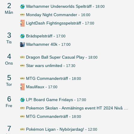
2
Warhammer Underworlds Spelträff
-
18:00
Mån
Monday Night Commander
-
16:00
LightDash Fightingsspelsträff
-
17:00
3
Brädspelsträff
-
17:00
Tis
Warhammer 40k
-
17:00
4
Dragon Ball Super Casual Play
-
18:00
Ons
Star wars unlimited
-
17:30
5
MTG Commanderträff
-
18:00
Tor
Maulifaux
-
17:00
6
LP! Board Game Fridays
-
17:00
Fre
Pokemon Skolan - Anmälnings event HT 2024 Nivå 1
-
16
MTG Commanderträff
-
18:00
7
Pokémon Ligan - Nybörjardag!
-
12:00