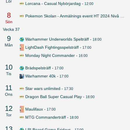
Lör
Lorcana - Casual Nybörjardag
-
12:00
8
Pokemon Skolan - Anmälnings event HT 2024 Nivå 1
-
16
Sön
Vecka
37
9
Warhammer Underworlds Spelträff
-
18:00
Mån
LightDash Fightingsspelsträff
-
17:00
Monday Night Commander
-
16:00
10
Brädspelsträff
-
17:00
Tis
Warhammer 40k
-
17:00
11
Star wars unlimited
-
17:30
Ons
Dragon Ball Super Casual Play
-
18:00
12
Maulifaux
-
17:00
Tor
MTG Commanderträff
-
18:00
13
LP! Board Game Fridays
-
17:00