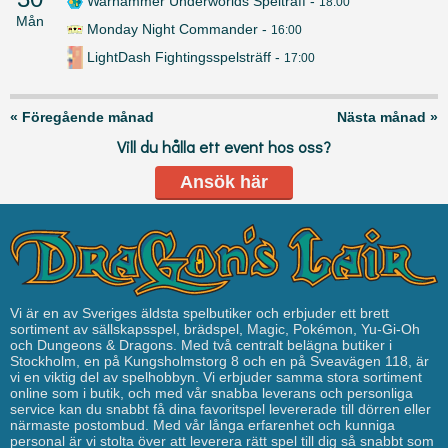
Warhammer Underworlds Spelträff
-
18:00
Mån
Monday Night Commander
-
16:00
LightDash Fightingsspelsträff
-
17:00
« Föregående månad
Nästa månad »
Vill du hålla ett event hos oss?
Ansök här
Vi är en av Sveriges äldsta spelbutiker och erbjuder ett brett
sortiment av sällskapsspel, brädspel, Magic, Pokémon, Yu-Gi-Oh
och Dungeons & Dragons. Med två centralt belägna butiker i
Stockholm, en på Kungsholmstorg 8 och en på Sveavägen 118, är
vi en viktig del av spelhobbyn. Vi erbjuder samma stora sortiment
online som i butik, och med vår snabba leverans och personliga
service kan du snabbt få dina favoritspel levererade till dörren eller
närmaste postombud. Med vår långa erfarenhet och kunniga
personal är vi stolta över att leverera rätt spel till dig så snabbt som