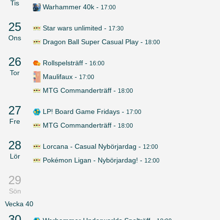
Tis
Warhammer 40k
-
17:00
25
Star wars unlimited
-
17:30
Ons
Dragon Ball Super Casual Play
-
18:00
26
Rollspelsträff
-
16:00
Tor
Maulifaux
-
17:00
MTG Commanderträff
-
18:00
27
LP! Board Game Fridays
-
17:00
Fre
MTG Commanderträff
-
18:00
28
Lorcana - Casual Nybörjardag
-
12:00
Lör
Pokémon Ligan - Nybörjardag!
-
12:00
29
Sön
Vecka
40
30