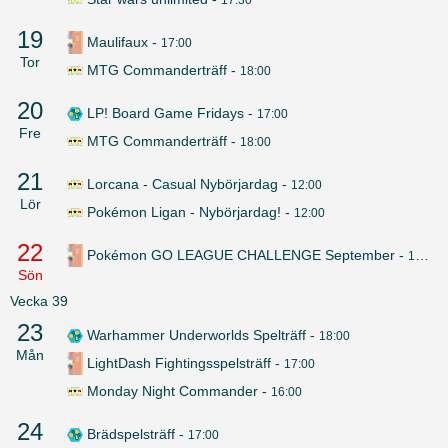
19
Maulifaux
-
17:00
Tor
MTG Commanderträff
-
18:00
20
LP! Board Game Fridays
-
17:00
Fre
MTG Commanderträff
-
18:00
21
Lorcana - Casual Nybörjardag
-
12:00
Lör
Pokémon Ligan - Nybörjardag!
-
12:00
22
Pokémon GO LEAGUE CHALLENGE September
-
12:00
Sön
Vecka
39
23
Warhammer Underworlds Spelträff
-
18:00
Mån
LightDash Fightingsspelsträff
-
17:00
Monday Night Commander
-
16:00
24
Brädspelsträff
-
17:00