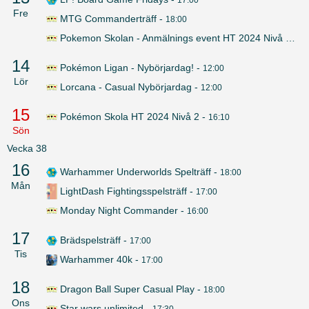
Fre
MTG Commanderträff
-
18:00
Pokemon Skolan - Anmälnings event HT 2024 Nivå 2
-
16
14
Pokémon Ligan - Nybörjardag!
-
12:00
Lör
Lorcana - Casual Nybörjardag
-
12:00
15
Pokémon Skola HT 2024 Nivå 2
-
16:10
Sön
Vecka
38
16
Warhammer Underworlds Spelträff
-
18:00
Mån
LightDash Fightingsspelsträff
-
17:00
Monday Night Commander
-
16:00
17
Brädspelsträff
-
17:00
Tis
Warhammer 40k
-
17:00
18
Dragon Ball Super Casual Play
-
18:00
Ons
Star wars unlimited
-
17:30