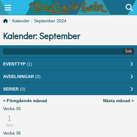
/
Kalender
/
September 2024
Kalender: September
Sök
EVENTTYP
(1)
AVDELNINGAR
(0)
SERIER
(0)
« Föregående månad
Nästa månad »
Vecka
35
1
Sön
Vecka
36